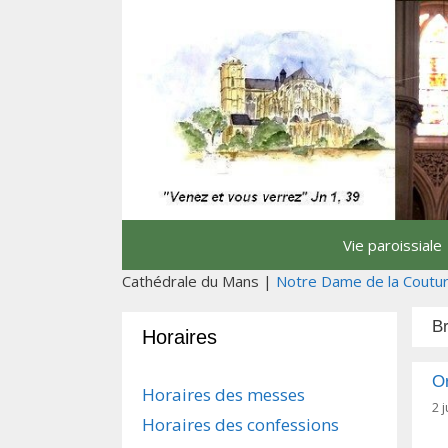
Aller
au
contenu
Vie paroissiale
Cathédrale du Mans |
Notre Dame de la Coutu
B
Horaires
Or
Horaires des messes
2 j
Horaires des confessions