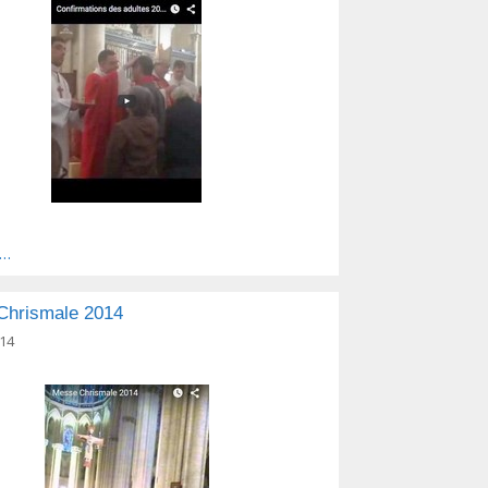
s…
Chrismale 2014
014