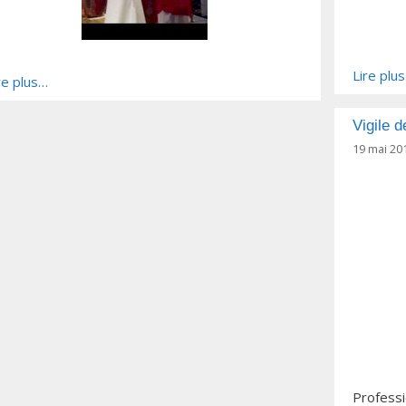
Lire plu
re plus…
Vigile d
19 mai 20
Professio