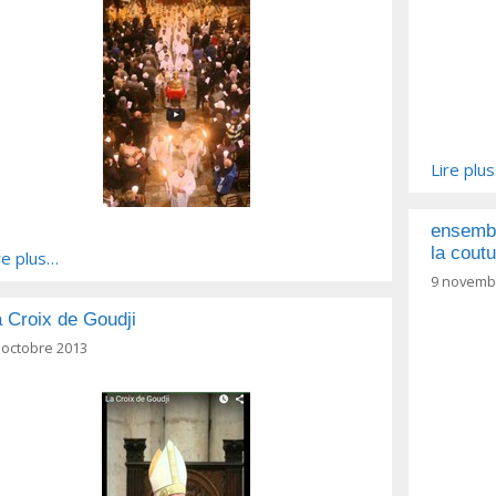
Lire plu
ensembl
la cout
re plus…
9 novemb
 Croix de Goudji
 octobre 2013