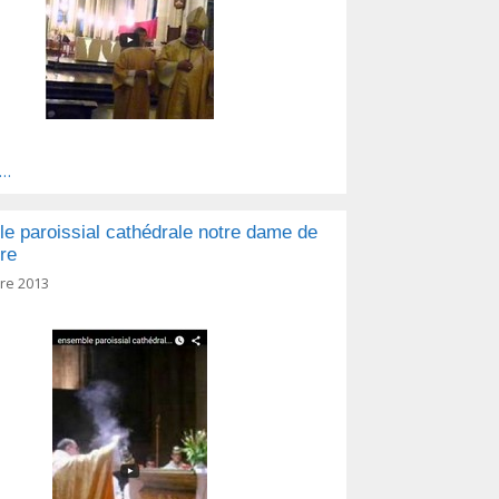
s…
e paroissial cathédrale notre dame de
ure
re 2013