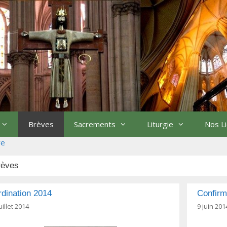
Brèves
Sacrements
Liturgie
Nos L
re
rèves
dination 2014
Confirm
uillet 2014
9 juin 201