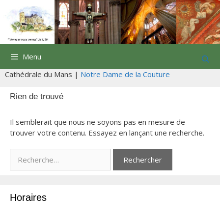
Aller
au
contenu
Menu
Cathédrale du Mans |
Notre Dame de la Couture
Rien de trouvé
Il semblerait que nous ne soyons pas en mesure de
trouver votre contenu. Essayez en lançant une recherche.
R
e
c
h
Horaires
e
r
c