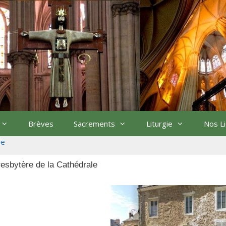
Brèves
Sacrements
Liturgie
Nos L
re
esbytère de la Cathédrale