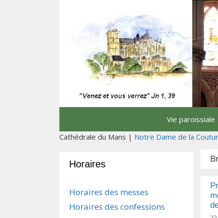
Aller
au
contenu
Vie paroissiale
Cathédrale du Mans |
Notre Dame de la Coutu
B
Horaires
Pr
Horaires des messes
mo
de
Horaires des confessions
22