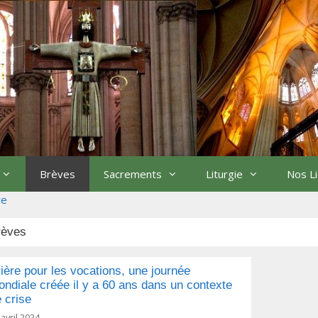
Brèves
Sacrements
Liturgie
Nos L
re
rèves
ière pour les vocations, une journée
ndiale créée il y a 60 ans dans un contexte
 crise
 avril 2024