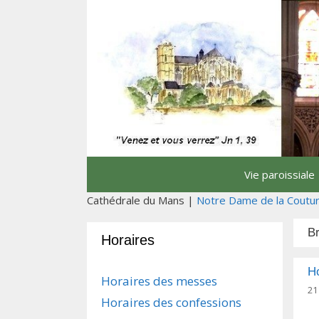
Aller
au
contenu
Vie paroissiale
Cathédrale du Mans |
Notre Dame de la Coutu
B
Horaires
Ho
Horaires des messes
21
Horaires des confessions