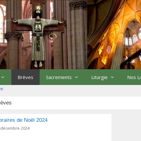
Brèves
Sacrements
Liturgie
Nos L
re
rèves
raires de Noël 2024
 décembre 2024