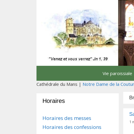
Aller
au
contenu
Vie paroissiale
Cathédrale du Mans |
Notre Dame de la Coutu
B
Horaires
S
Horaires des messes
1 
Horaires des confessions