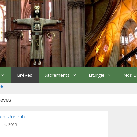
Brèves
Sacrements
Liturgie
Nos L
re
rèves
aint Joseph
mars 2025