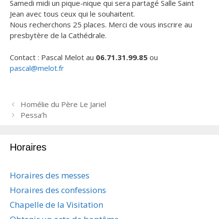
Samedi midi un pique-nique qui sera partagé Salle Saint
Jean avec tous ceux qui le souhaitent.
Nous recherchons 25 places. Merci de vous inscrire au
presbytère de la Cathédrale.
Contact : Pascal Melot au
06.71.31.99.85
ou
pascal@melot.fr
N
Homélie du Père Le Jariel
a
Pessa’h
v
i
Horaires
g
a
t
Horaires des messes
i
Horaires des confessions
o
n
Chapelle de la Visitation
d