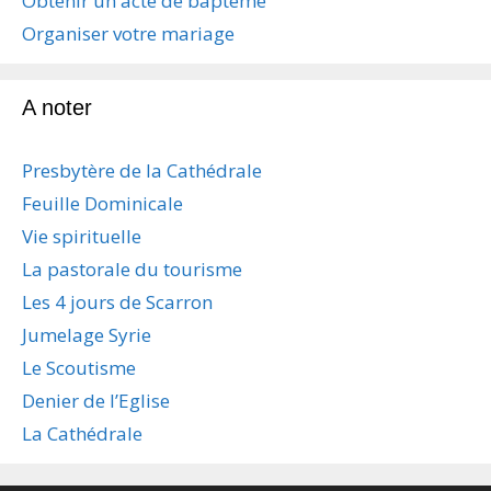
Obtenir un acte de baptême
e
s
Organiser votre mariage
a
r
t
A noter
i
c
Presbytère de la Cathédrale
l
e
Feuille Dominicale
s
Vie spirituelle
La pastorale du tourisme
Les 4 jours de Scarron
Jumelage Syrie
Le Scoutisme
Denier de l’Eglise
La Cathédrale