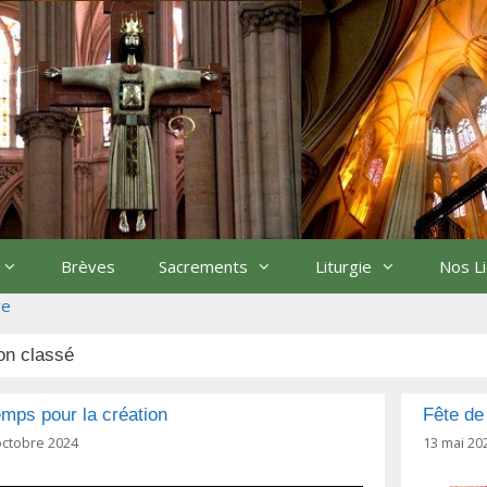
Brèves
Sacrements
Liturgie
Nos L
re
on classé
mps pour la création
Fête de
octobre 2024
13 mai 20