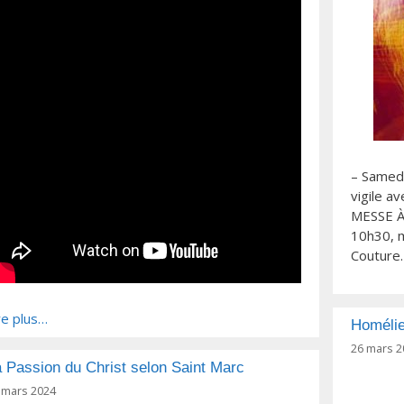
– Samedi
vigile a
MESSE À
10h30, m
Couture.
re plus…
Homélie
26 mars 2
 Passion du Christ selon Saint Marc
 mars 2024