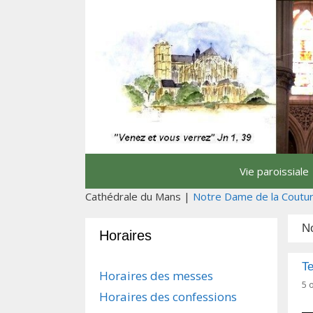
Aller
au
contenu
Vie paroissiale
Cathédrale du Mans |
Notre Dame de la Coutu
N
Horaires
Te
Horaires des messes
5 
Horaires des confessions