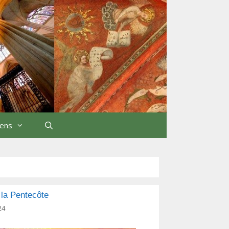
iens
Rechercher
 la Pentecôte
24