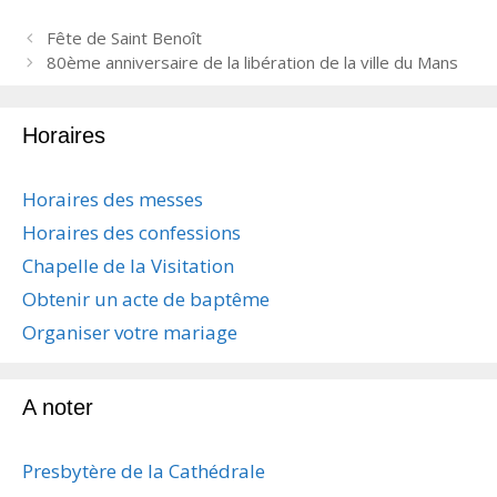
N
Fête de Saint Benoît
a
80ème anniversaire de la libération de la ville du Mans
v
i
Horaires
g
a
t
Horaires des messes
i
Horaires des confessions
o
n
Chapelle de la Visitation
d
Obtenir un acte de baptême
e
s
Organiser votre mariage
a
r
t
A noter
i
c
Presbytère de la Cathédrale
l