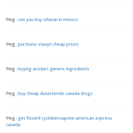
l
e
s
Ping :
can you buy xifaxan in mexico
Ping :
purchase staxyn cheap prices
Ping :
buying avodart generic ingredients
Ping :
buy cheap dutasteride canada drugs
Ping :
get flexeril cyclobenzaprine american express
canada