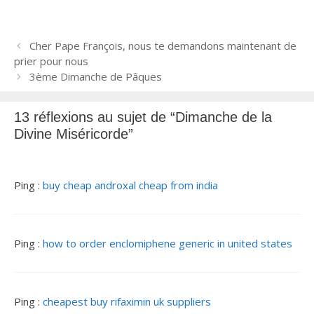
N
Cher Pape François, nous te demandons maintenant de
a
prier pour nous
v
3ème Dimanche de Pâques
i
g
13 réflexions au sujet de “Dimanche de la
a
Divine Miséricorde”
t
i
o
n
Ping :
buy cheap androxal cheap from india
d
e
s
Ping :
how to order enclomiphene generic in united states
a
r
t
i
Ping :
cheapest buy rifaximin uk suppliers
c