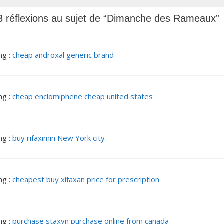
3 réflexions au sujet de “Dimanche des Rameaux”
ng :
cheap androxal generic brand
ng :
cheap enclomiphene cheap united states
ng :
buy rifaximin New York city
ng :
cheapest buy xifaxan price for prescription
ng :
purchase staxyn purchase online from canada