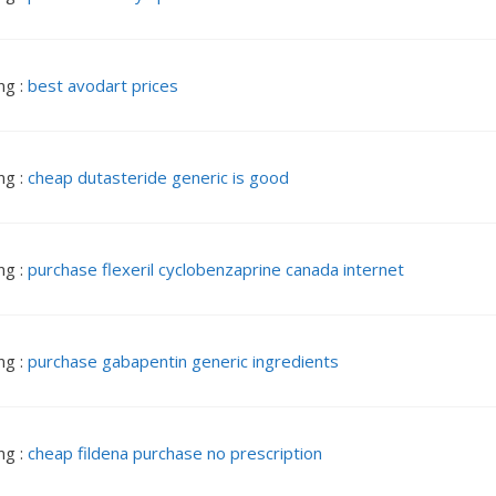
ng :
best avodart prices
ng :
cheap dutasteride generic is good
ng :
purchase flexeril cyclobenzaprine canada internet
ng :
purchase gabapentin generic ingredients
ng :
cheap fildena purchase no prescription