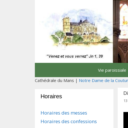
Aller
au
contenu
Vie paroissiale
Cathédrale du Mans |
Notre Dame de la Coutu
D
Horaires
13
Horaires des messes
Horaires des confessions