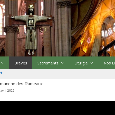
Brèves
Sacrements
Liturgie
Nos L
re
imanche des Rameaux
 avril 2025