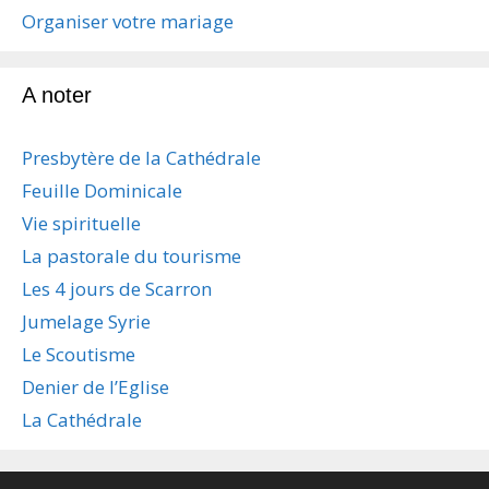
s
Organiser votre mariage
a
r
t
A noter
i
c
Presbytère de la Cathédrale
l
e
Feuille Dominicale
s
Vie spirituelle
La pastorale du tourisme
Les 4 jours de Scarron
Jumelage Syrie
Le Scoutisme
Denier de l’Eglise
La Cathédrale