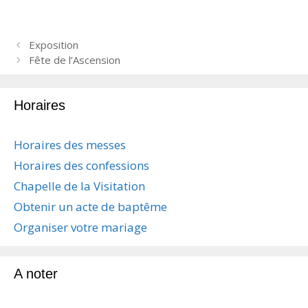
N
Exposition
a
Fête de l’Ascension
v
i
Horaires
g
a
t
Horaires des messes
i
Horaires des confessions
o
n
Chapelle de la Visitation
d
Obtenir un acte de baptême
e
s
Organiser votre mariage
a
r
t
A noter
i
c