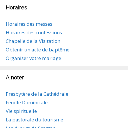
g
Horaires
a
t
i
Horaires des messes
o
Horaires des confessions
n
d
Chapelle de la Visitation
e
Obtenir un acte de baptême
s
a
Organiser votre mariage
r
t
i
A noter
c
l
Presbytère de la Cathédrale
e
s
Feuille Dominicale
Vie spirituelle
La pastorale du tourisme