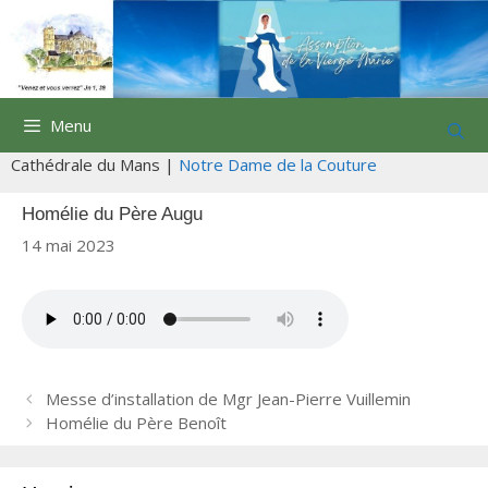
Aller
au
contenu
Menu
Cathédrale du Mans |
Notre Dame de la Couture
Homélie du Père Augu
14 mai 2023
N
Messe d’installation de Mgr Jean-Pierre Vuillemin
a
Homélie du Père Benoît
v
i