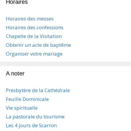
Horaires
g
a
t
Horaires des messes
i
Horaires des confessions
o
n
Chapelle de la Visitation
d
Obtenir un acte de baptême
e
s
Organiser votre mariage
a
r
t
A noter
i
c
Presbytère de la Cathédrale
l
e
Feuille Dominicale
s
Vie spirituelle
La pastorale du tourisme
Les 4 jours de Scarron