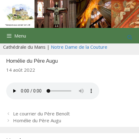
Aller
au
contenu
Menu
Cathédrale du Mans |
Notre Dame de la Couture
Homélie du Père Augu
14 août 2022
N
Le courrier du Père Benoît
a
Homélie du Père Augu
v
i