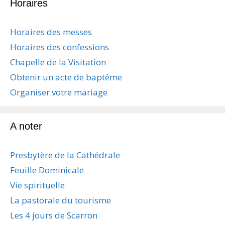
Horaires
g
a
t
Horaires des messes
i
Horaires des confessions
o
n
Chapelle de la Visitation
d
Obtenir un acte de baptême
e
s
Organiser votre mariage
a
r
t
A noter
i
c
Presbytère de la Cathédrale
l
e
Feuille Dominicale
s
Vie spirituelle
La pastorale du tourisme
Les 4 jours de Scarron