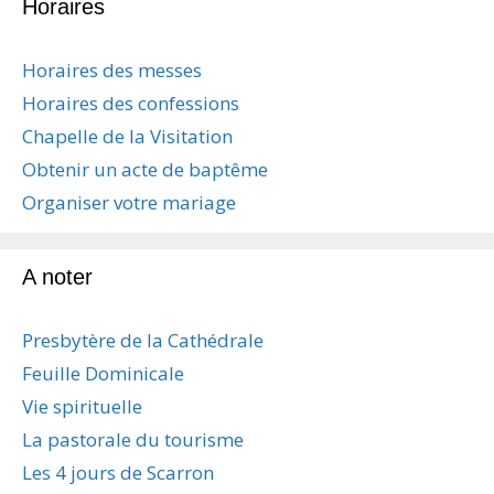
Horaires
g
a
t
Horaires des messes
i
Horaires des confessions
o
n
Chapelle de la Visitation
d
Obtenir un acte de baptême
e
s
Organiser votre mariage
a
r
t
A noter
i
c
Presbytère de la Cathédrale
l
e
Feuille Dominicale
s
Vie spirituelle
La pastorale du tourisme
Les 4 jours de Scarron