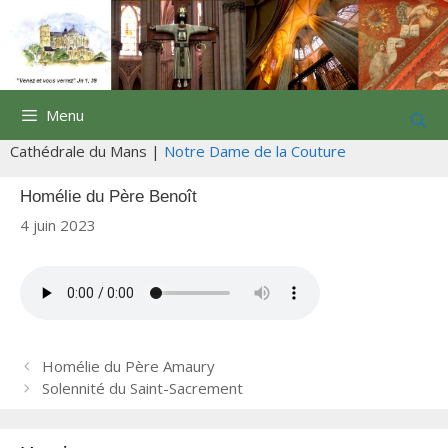
Aller
au
contenu
Menu
Cathédrale du Mans |
Notre Dame de la Couture
Homélie du Père Benoît
4 juin 2023
N
Homélie du Père Amaury
a
Solennité du Saint-Sacrement
v
i