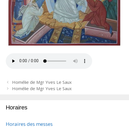
N
Homélie de Mgr Yves Le Saux
a
Homélie de Mgr Yves Le Saux
v
i
Horaires
g
a
t
Horaires des messes
i