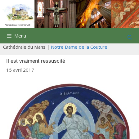
Aller
au
contenu
Menu
Cathédrale du Mans |
Notre Dame de la Couture
Il est vraiment ressuscité
15 avril 2017