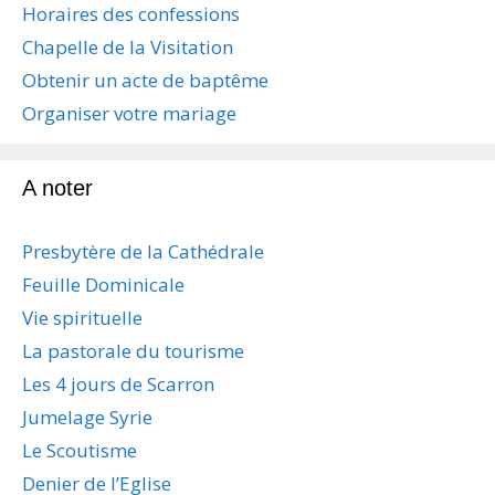
Horaires des confessions
o
n
Chapelle de la Visitation
d
Obtenir un acte de baptême
e
s
Organiser votre mariage
a
r
t
A noter
i
c
Presbytère de la Cathédrale
l
e
Feuille Dominicale
s
Vie spirituelle
La pastorale du tourisme
Les 4 jours de Scarron
Jumelage Syrie
Le Scoutisme
Denier de l’Eglise