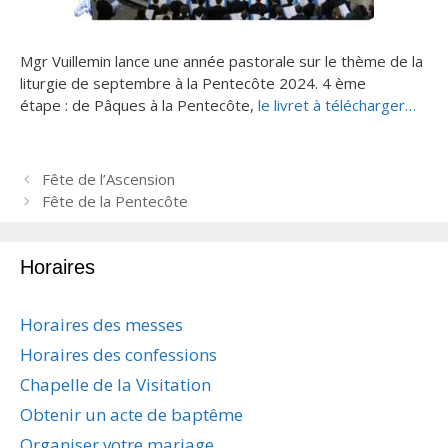
Mgr Vuillemin lance une année pastorale sur le thème de la
liturgie de septembre à la Pentecôte 2024. 4 ème
étape : de Pâques à la Pentecôte,
le livret à télécharger…
N
Fête de l’Ascension
a
Fête de la Pentecôte
v
i
Horaires
g
a
t
Horaires des messes
i
Horaires des confessions
o
n
Chapelle de la Visitation
d
Obtenir un acte de baptême
e
s
Organiser votre mariage