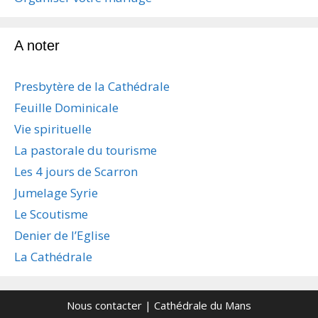
a
r
t
A noter
i
c
Presbytère de la Cathédrale
l
e
Feuille Dominicale
s
Vie spirituelle
La pastorale du tourisme
Les 4 jours de Scarron
Jumelage Syrie
Le Scoutisme
Denier de l’Eglise
La Cathédrale
Nous contacter
| Cathédrale du Mans