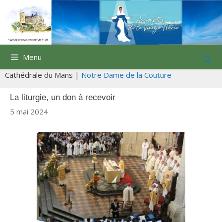
Aller
au
contenu
Menu
Cathédrale du Mans |
Notre Dame de la Couture
La liturgie, un don à recevoir
5 mai 2024