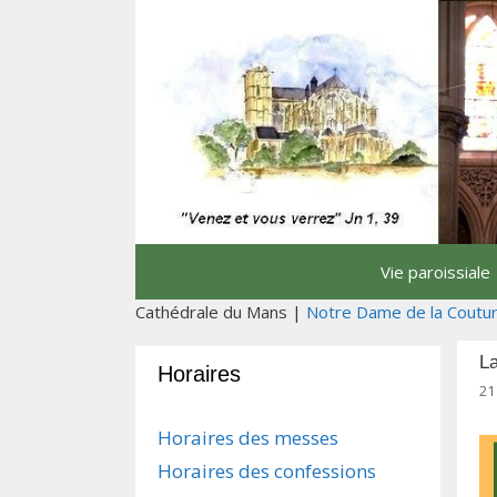
Aller
au
contenu
Vie paroissiale
Cathédrale du Mans |
Notre Dame de la Coutu
L
Horaires
21
Horaires des messes
Horaires des confessions