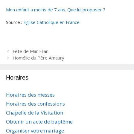
Mon enfant a moins de 7 ans. Que lui proposer ?
Source :
Eglise Catholique en France
N
Fête de Mar Elian
a
Homélie du Père Amaury
v
i
Horaires
g
a
t
Horaires des messes
i
Horaires des confessions
o
n
Chapelle de la Visitation
d
Obtenir un acte de baptême
e
s
Organiser votre mariage