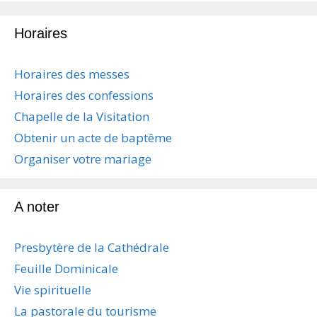
i
g
Horaires
a
t
i
Horaires des messes
o
Horaires des confessions
n
d
Chapelle de la Visitation
e
Obtenir un acte de baptême
s
a
Organiser votre mariage
r
t
i
A noter
c
l
Presbytère de la Cathédrale
e
s
Feuille Dominicale
Vie spirituelle
La pastorale du tourisme