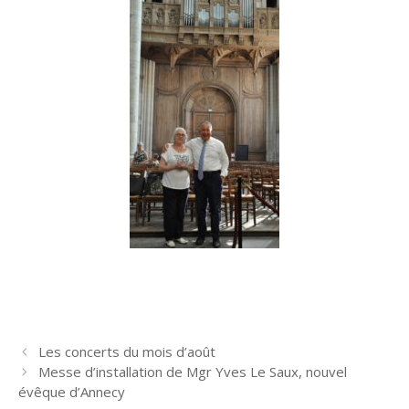
N
Les concerts du mois d’août
a
Messe d’installation de Mgr Yves Le Saux, nouvel
v
évêque d’Annecy