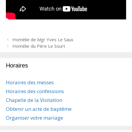
N
Homélie de Mgr Yves Le Saux
a
Homélie du Père Le Sourt
v
i
Horaires
g
a
t
Horaires des messes
i
Horaires des confessions
o
n
Chapelle de la Visitation
d
Obtenir un acte de baptême
e
s
Organiser votre mariage
a
r