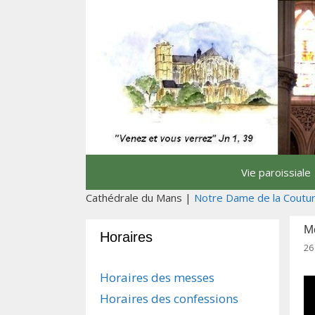
Aller
au
contenu
Vie paroissiale
Cathédrale du Mans |
Notre Dame de la Coutu
Me
Horaires
26
Horaires des messes
Horaires des confessions