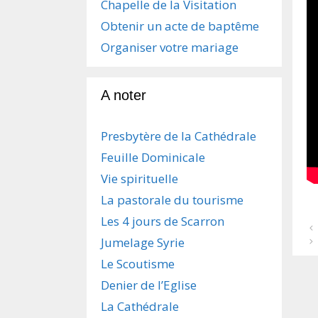
Chapelle de la Visitation
Obtenir un acte de baptême
Organiser votre mariage
A noter
Presbytère de la Cathédrale
Feuille Dominicale
Vie spirituelle
La pastorale du tourisme
Les 4 jours de Scarron
N
Jumelage Syrie
a
v
Le Scoutisme
i
g
Denier de l’Eglise
a
La Cathédrale
t