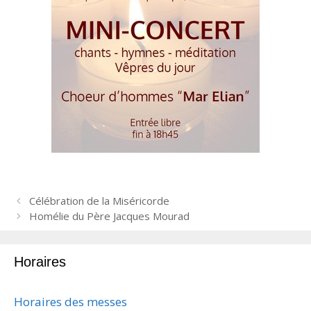
N
Célébration de la Miséricorde
a
Homélie du Père Jacques Mourad
v
i
Horaires
g
a
t
Horaires des messes
i