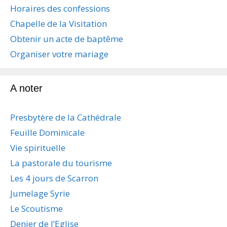
Horaires des confessions
o
n
Chapelle de la Visitation
d
Obtenir un acte de baptême
e
s
Organiser votre mariage
a
r
t
A noter
i
c
Presbytère de la Cathédrale
l
e
Feuille Dominicale
s
Vie spirituelle
La pastorale du tourisme
Les 4 jours de Scarron
Jumelage Syrie
Le Scoutisme
Denier de l’Eglise