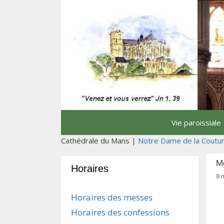
Aller
au
contenu
Vie paroissiale
Cathédrale du Mans |
Notre Dame de la Coutu
Mo
Horaires
8 
Horaires des messes
Horaires des confessions