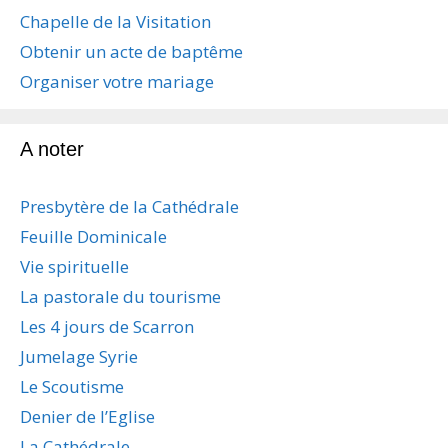
n
Chapelle de la Visitation
d
Obtenir un acte de baptême
e
s
Organiser votre mariage
a
r
t
A noter
i
c
Presbytère de la Cathédrale
l
e
Feuille Dominicale
s
Vie spirituelle
La pastorale du tourisme
Les 4 jours de Scarron
Jumelage Syrie
Le Scoutisme
Denier de l’Eglise
La Cathédrale