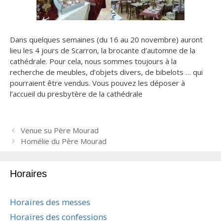
Dans quelques semaines (du 16 au 20 novembre) auront
lieu les 4 jours de Scarron, la brocante d’automne de la
cathédrale. Pour cela, nous sommes toujours à la
recherche de meubles,
d’objets divers, de bibelots … qui
pourraient être vendus. Vous pouvez les déposer à
l’accueil du presbytère de la cathédrale
N
Venue su Père Mourad
a
Homélie du Père Mourad
v
i
Horaires
g
a
t
Horaires des messes
i
Horaires des confessions
o