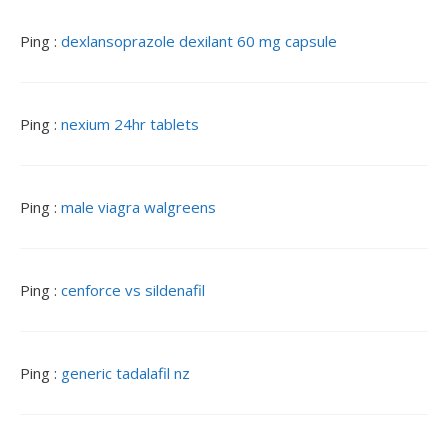
l
e
Ping :
dexlansoprazole dexilant 60 mg capsule
s
Ping :
nexium 24hr tablets
Ping :
male viagra walgreens
Ping :
cenforce vs sildenafil
Ping :
generic tadalafil nz