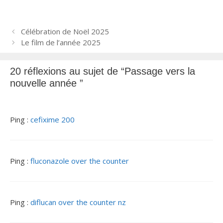
N
Célébration de Noël 2025
a
Le film de l’année 2025
v
i
20 réflexions au sujet de “Passage vers la
g
nouvelle année ”
a
t
i
o
Ping :
cefixime 200
n
d
e
Ping :
fluconazole over the counter
s
a
r
t
Ping :
diflucan over the counter nz
i
c