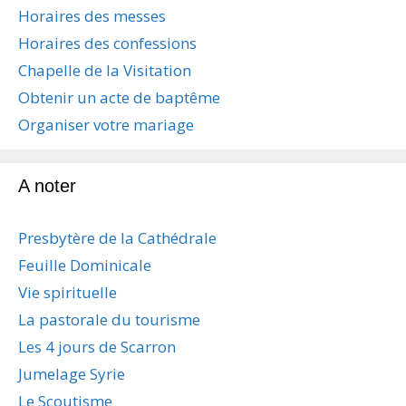
t
Horaires des messes
i
Horaires des confessions
o
n
Chapelle de la Visitation
d
Obtenir un acte de baptême
e
s
Organiser votre mariage
a
r
t
A noter
i
c
Presbytère de la Cathédrale
l
e
Feuille Dominicale
s
Vie spirituelle
La pastorale du tourisme
Les 4 jours de Scarron
Jumelage Syrie
Le Scoutisme