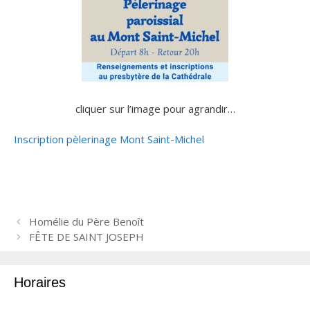
cliquer sur l’image pour agrandir…
Inscription pèlerinage Mont Saint-Michel
N
Homélie du Père Benoît
a
FÊTE DE SAINT JOSEPH
v
i
Horaires
g
a