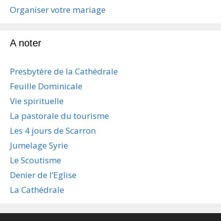
s
Organiser votre mariage
a
r
t
A noter
i
c
Presbytère de la Cathédrale
l
e
Feuille Dominicale
s
Vie spirituelle
La pastorale du tourisme
Les 4 jours de Scarron
Jumelage Syrie
Le Scoutisme
Denier de l’Eglise
La Cathédrale