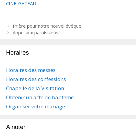
CINE-GATEAU
N
Prière pour notre nouvel évêque
a
Appel aux paroissiens !
v
i
Horaires
g
a
t
Horaires des messes
i
Horaires des confessions
o
n
Chapelle de la Visitation
d
Obtenir un acte de baptême
e
s
Organiser votre mariage
a
r
t
A noter
i