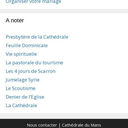
s
Organiser votre mariage
a
r
t
A noter
i
c
Presbytère de la Cathédrale
l
e
Feuille Dominicale
s
Vie spirituelle
La pastorale du tourisme
Les 4 jours de Scarron
Jumelage Syrie
Le Scoutisme
Denier de l’Eglise
La Cathédrale
Nous contacter
| Cathédrale du Mans