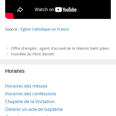
Source :
Eglise Catholique en France
N
Offre d’emploi : agent d’accueil de la Maison Saint-Julien
a
Homélie du Père Benoît
v
i
Horaires
g
a
t
Horaires des messes
i
Horaires des confessions
o
n
Chapelle de la Visitation
d
Obtenir un acte de baptême
e