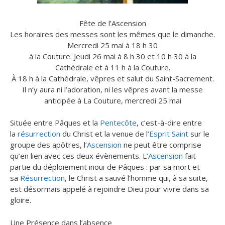
Fête de l’Ascension
Les horaires des messes sont les mêmes que le dimanche.
Mercredi 25 mai à 18 h 30
à la Couture. Jeudi 26 mai à 8 h 30 et 10 h 30 à la
Cathédrale et à 11 h à la Couture.
À 18 h à la Cathédrale, vêpres et salut du Saint-Sacrement.
Il n’y aura ni l’adoration, ni les vêpres avant la messe
anticipée à La Couture, mercredi 25 mai
Située entre Pâques et la
Pentecôte
, c’est-à-dire entre
la
résurrection
du Christ et la venue de l’
Esprit Saint
sur le
groupe des apôtres, l’
Ascension
ne peut être comprise
qu’en lien avec ces deux évènements. L’
Ascension
fait
partie du déploiement inouï de Pâques : par sa mort et
sa
Résurrection
, le Christ a sauvé l’homme qui, à sa suite,
est désormais appelé à rejoindre Dieu pour vivre dans sa
gloire.
Une Présence dans l’absence