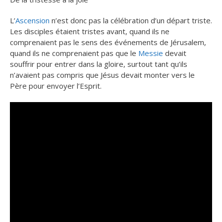
L’
Ascension
n’est donc pas la célébration d’un départ triste.
Les disciples étaient tristes avant, quand ils ne
comprenaient pas le sens des événements de Jérusalem,
quand ils ne comprenaient pas que le
Messie
devait
souffrir pour entrer dans la gloire, surtout tant qu’ils
n’avaient pas compris que Jésus devait monter vers le
Père pour envoyer l’Esprit.