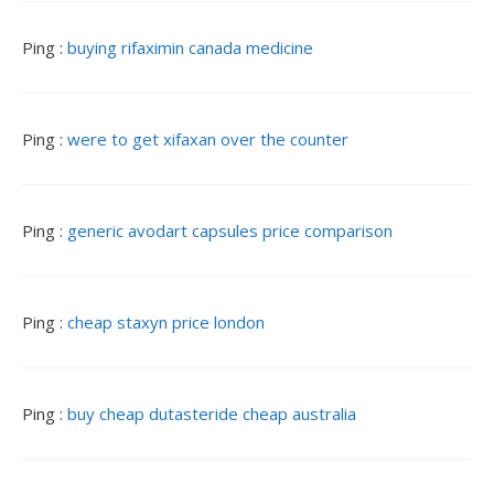
a
r
Ping :
buying rifaximin canada medicine
t
i
c
l
Ping :
were to get xifaxan over the counter
e
s
Ping :
generic avodart capsules price comparison
Ping :
cheap staxyn price london
Ping :
buy cheap dutasteride cheap australia