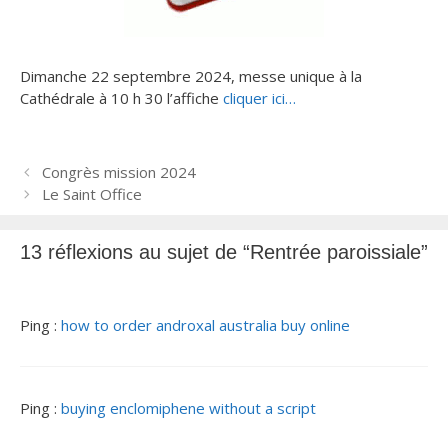
Dimanche 22 septembre 2024, messe unique à la
Cathédrale à 10 h 30 l’affiche
cliquer ici…
N
Congrès mission 2024
a
Le Saint Office
v
i
13 réflexions au sujet de “Rentrée paroissiale”
g
a
t
Ping :
how to order androxal australia buy online
i
o
n
d
Ping :
buying enclomiphene without a script
e
s