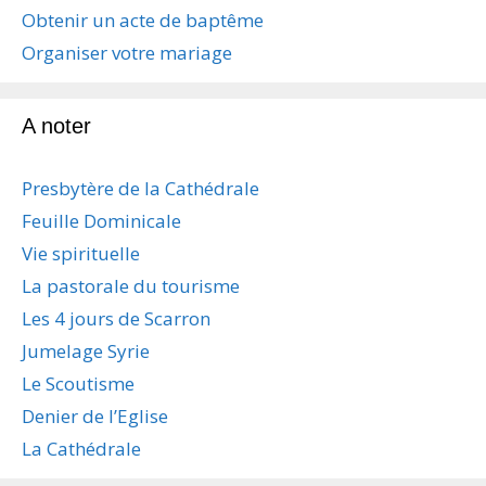
d
Obtenir un acte de baptême
e
s
Organiser votre mariage
a
r
t
A noter
i
c
Presbytère de la Cathédrale
l
e
Feuille Dominicale
s
Vie spirituelle
La pastorale du tourisme
Les 4 jours de Scarron
Jumelage Syrie
Le Scoutisme
Denier de l’Eglise
La Cathédrale