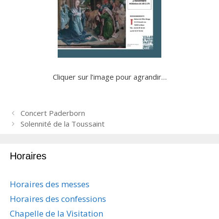
Cliquer sur l’image pour agrandir…
N
Concert Paderborn
a
Solennité de la Toussaint
v
i
Horaires
g
a
t
Horaires des messes
i
Horaires des confessions
o
n
Chapelle de la Visitation