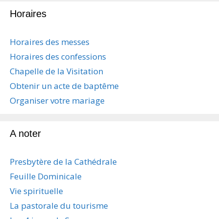
g
Horaires
a
t
i
Horaires des messes
o
Horaires des confessions
n
d
Chapelle de la Visitation
e
Obtenir un acte de baptême
s
a
Organiser votre mariage
r
t
i
A noter
c
l
Presbytère de la Cathédrale
e
s
Feuille Dominicale
Vie spirituelle
La pastorale du tourisme