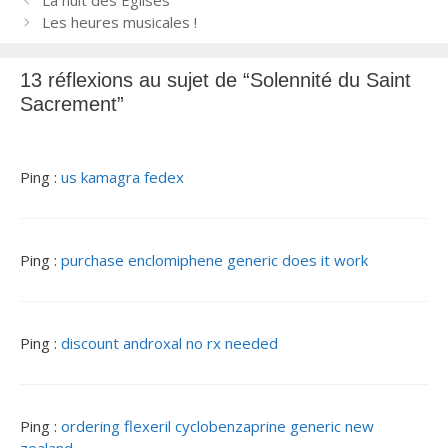
N
La nuit des Eglises
a
Les heures musicales !
v
i
13 réflexions au sujet de “Solennité du Saint
g
Sacrement”
a
t
i
o
Ping :
us kamagra fedex
n
d
e
Ping :
purchase enclomiphene generic does it work
s
a
r
t
Ping :
discount androxal no rx needed
i
c
l
e
Ping :
ordering flexeril cyclobenzaprine generic new
s