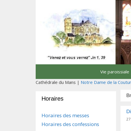
Aller
au
contenu
Vie paroissiale
Cathédrale du Mans |
Notre Dame de la Coutu
B
Horaires
Di
Horaires des messes
27
Horaires des confessions