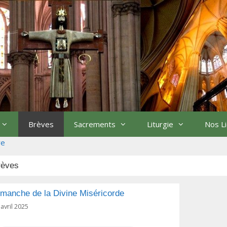
Brèves
Sacrements
Liturgie
Nos L
re
rèves
manche de la Divine Miséricorde
 avril 2025