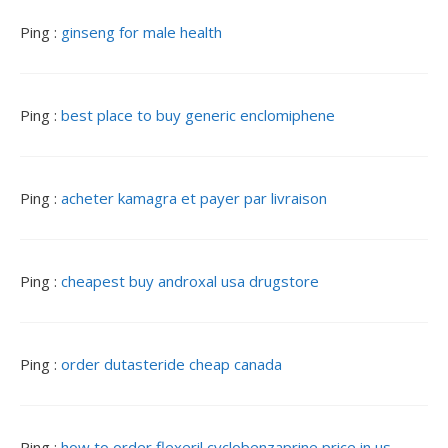
Ping :
ginseng for male health
Ping :
best place to buy generic enclomiphene
Ping :
acheter kamagra et payer par livraison
Ping :
cheapest buy androxal usa drugstore
Ping :
order dutasteride cheap canada
Ping :
how to order flexeril cyclobenzaprine price in us