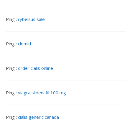
t
i
o
Ping :
rybelsus sale
n
d
e
Ping :
clomid
s
a
r
t
Ping :
order cialis online
i
c
l
e
Ping :
viagra sildenafil 100 mg
s
Ping :
cialis generic canada