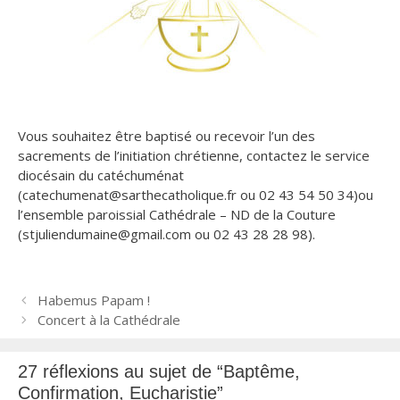
Vous souhaitez être baptisé ou recevoir l’un des
sacrements de l’initiation chrétienne, contactez le service
diocésain du catéchuménat
(catechumenat@sarthecatholique.fr ou 02 43 54 50 34)ou
l’ensemble paroissial Cathédrale – ND de la Couture
(stjuliendumaine@gmail.com ou 02 43 28 28 98).
N
Habemus Papam !
a
Concert à la Cathédrale
v
i
27 réflexions au sujet de “Baptême,
g
Confirmation, Eucharistie”
a