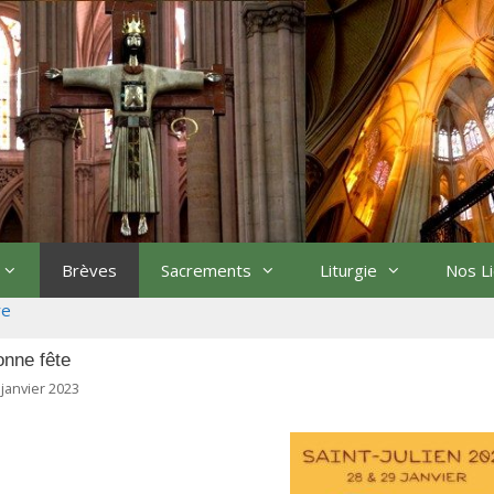
Brèves
Sacrements
Liturgie
Nos L
re
nne fête
 janvier 2023