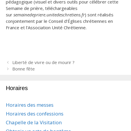
pédagogique (visuel et divers outils pour célébrer cette
Semaine de prière, téléchargeables
sur
semainedepriere.unitedeschretiens.fr
) sont réalisés
conjointement par le Conseil d’Églises chrétiennes en
France et l’Association Unité Chrétienne.
N
Liberté de vivre ou de mourir ?
a
Bonne fête
v
i
Horaires
g
a
t
Horaires des messes
i
Horaires des confessions
o
n
Chapelle de la Visitation
d