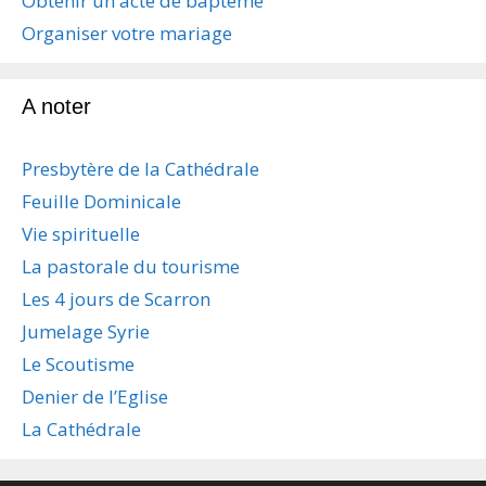
Obtenir un acte de baptême
e
s
Organiser votre mariage
a
r
t
A noter
i
c
Presbytère de la Cathédrale
l
e
Feuille Dominicale
s
Vie spirituelle
La pastorale du tourisme
Les 4 jours de Scarron
Jumelage Syrie
Le Scoutisme
Denier de l’Eglise
La Cathédrale