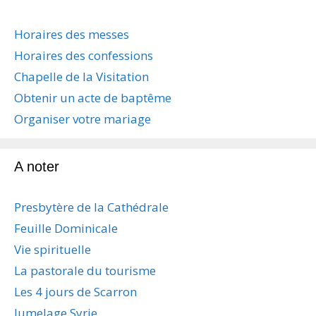
a
t
Horaires des messes
i
Horaires des confessions
o
n
Chapelle de la Visitation
d
Obtenir un acte de baptême
e
s
Organiser votre mariage
a
r
t
A noter
i
c
Presbytère de la Cathédrale
l
e
Feuille Dominicale
s
Vie spirituelle
La pastorale du tourisme
Les 4 jours de Scarron
Jumelage Syrie