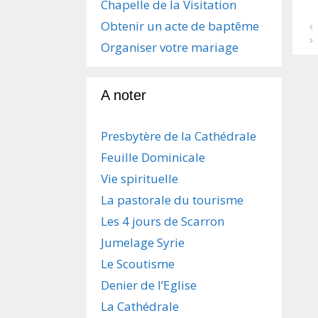
Chapelle de la Visitation
Obtenir un acte de baptême
N
a
Organiser votre mariage
v
i
g
A noter
a
t
i
Presbytère de la Cathédrale
o
n
Feuille Dominicale
d
e
Vie spirituelle
s
La pastorale du tourisme
a
r
Les 4 jours de Scarron
t
Jumelage Syrie
i
c
Le Scoutisme
l
e
Denier de l’Eglise
s
La Cathédrale