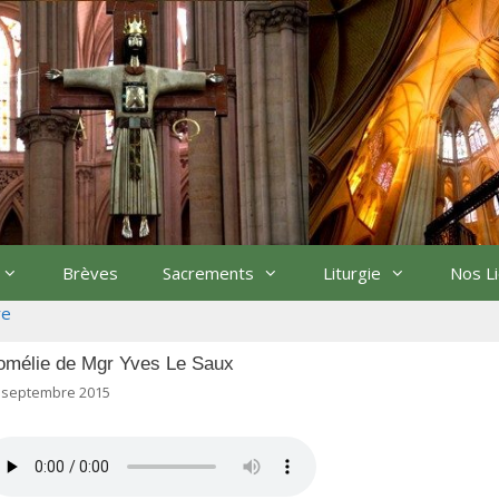
Brèves
Sacrements
Liturgie
Nos L
re
omélie de Mgr Yves Le Saux
 septembre 2015