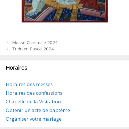
N
Messe Chrismale 2024
a
Triduum Pascal 2024
v
i
Horaires
g
a
t
Horaires des messes
i
Horaires des confessions
o
n
Chapelle de la Visitation
d
Obtenir un acte de baptême
e
s
Organiser votre mariage
a