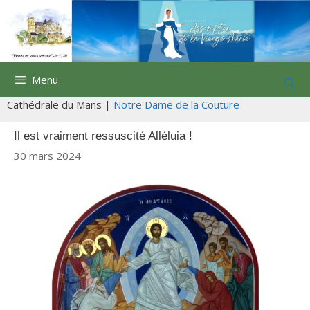
Aller
au
contenu
Menu
Cathédrale du Mans |
Notre Dame de la Couture
Il est vraiment ressuscité Alléluia !
30 mars 2024