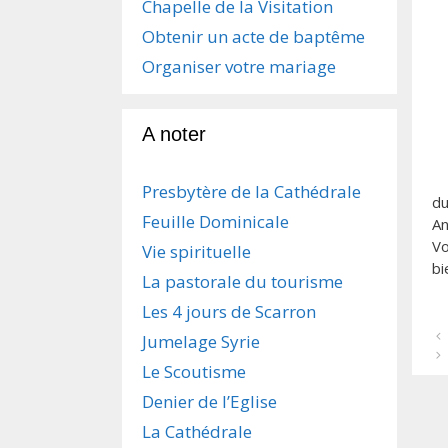
Chapelle de la Visitation
Obtenir un acte de baptême
Organiser votre mariage
A noter
Presbytère de la Cathédrale
du
Feuille Dominicale
An
Vo
Vie spirituelle
bi
La pastorale du tourisme
Les 4 jours de Scarron
N
Jumelage Syrie
a
Le Scoutisme
v
i
Denier de l’Eglise
g
La Cathédrale
a