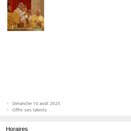
N
Dimanche 10 août 2025
a
Offrir ses talents
v
i
Horaires
g