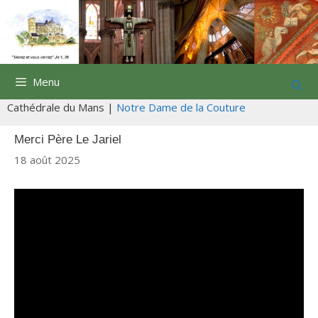
Aller
au
contenu
Menu
Cathédrale du Mans |
Notre Dame de la Couture
Merci Père Le Jariel
18 août 2025