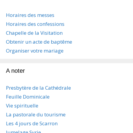
a
t
Horaires des messes
i
Horaires des confessions
o
n
Chapelle de la Visitation
d
Obtenir un acte de baptême
e
s
Organiser votre mariage
a
r
t
A noter
i
c
Presbytère de la Cathédrale
l
e
Feuille Dominicale
s
Vie spirituelle
La pastorale du tourisme
Les 4 jours de Scarron
Jumelage Syrie