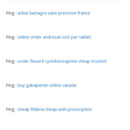
n
d
Ping :
achat kamagra sans prescrire france
e
s
a
r
Ping :
online order androxal cost per tablet
t
i
c
l
Ping :
order flexeril cyclobenzaprine cheap trusted
e
s
Ping :
buy gabapentin online canada
Ping :
cheap fildena cheap with prescription