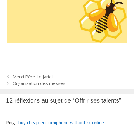
N
Merci Père Le Jariel
a
Organisation des messes
v
i
12 réflexions au sujet de “Offrir ses talents”
g
a
t
Ping :
buy cheap enclomiphene without rx online
i
o