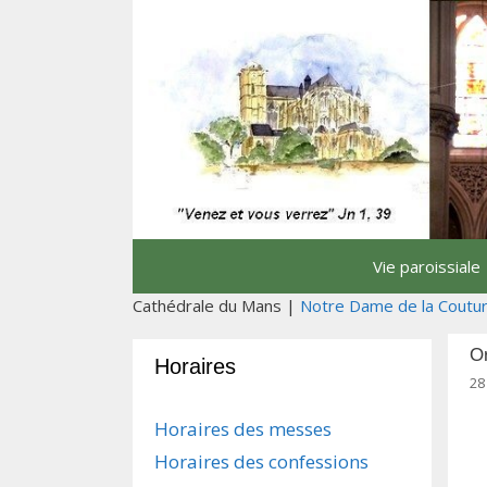
Aller
au
contenu
Vie paroissiale
Cathédrale du Mans |
Notre Dame de la Coutu
O
Horaires
28
Horaires des messes
Horaires des confessions