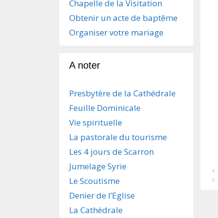
Chapelle de la Visitation
Obtenir un acte de baptême
Organiser votre mariage
A noter
Presbytère de la Cathédrale
Feuille Dominicale
Vie spirituelle
La pastorale du tourisme
Les 4 jours de Scarron
Jumelage Syrie
N
Le Scoutisme
a
v
Denier de l’Eglise
i
g
La Cathédrale
a