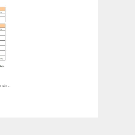
andir…