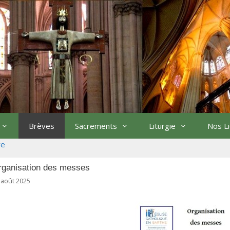
Brèves
Sacrements
Liturgie
Nos L
re
rganisation des messes
 août 2025