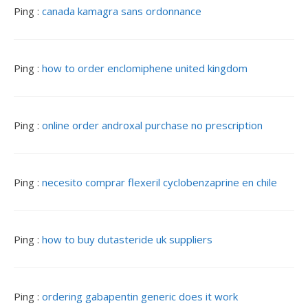
o
Ping :
canada kamagra sans ordonnance
n
d
e
Ping :
how to order enclomiphene united kingdom
s
a
r
t
Ping :
online order androxal purchase no prescription
i
c
l
e
Ping :
necesito comprar flexeril cyclobenzaprine en chile
s
Ping :
how to buy dutasteride uk suppliers
Ping :
ordering gabapentin generic does it work