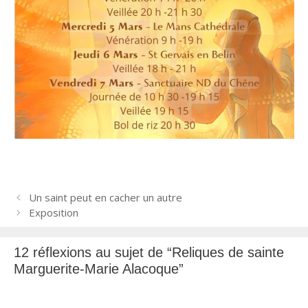
N
Un saint peut en cacher un autre
a
Exposition
v
i
12 réflexions au sujet de “Reliques de sainte
g
Marguerite-Marie Alacoque”
a
t
i