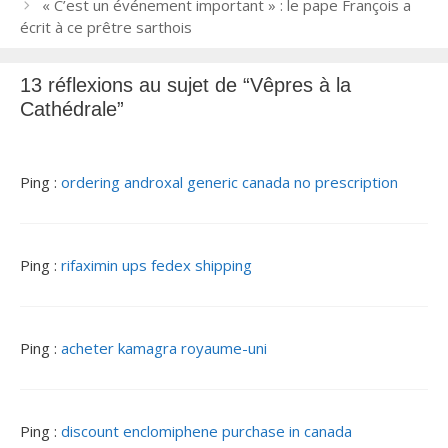
a
« C’est un événement important » : le pape François a
v
écrit à ce prêtre sarthois
i
g
13 réflexions au sujet de “Vêpres à la
a
Cathédrale”
t
i
o
n
Ping :
ordering androxal generic canada no prescription
d
e
s
Ping :
rifaximin ups fedex shipping
a
r
t
i
Ping :
acheter kamagra royaume-uni
c
l
e
s
Ping :
discount enclomiphene purchase in canada