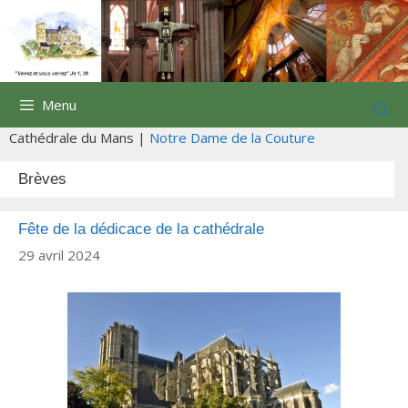
Aller
au
contenu
Menu
Cathédrale du Mans |
Notre Dame de la Couture
Brèves
Fête de la dédicace de la cathédrale
29 avril 2024